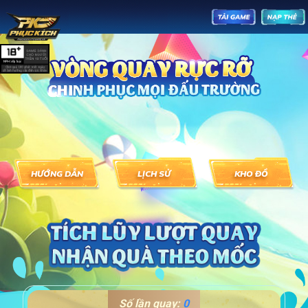
HƯỚNG DẪN
LỊCH SỬ
KHO ĐỒ
Số lần quay:
0