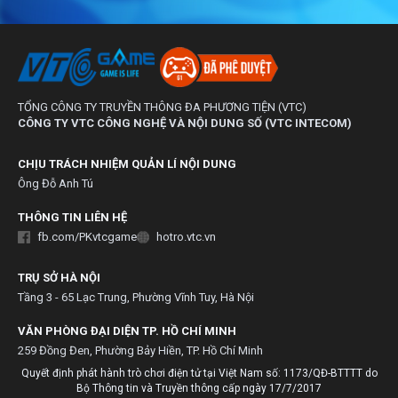
TỔNG CÔNG TY TRUYỀN THÔNG ĐA PHƯƠNG TIỆN (VTC)
CÔNG TY VTC CÔNG NGHỆ VÀ NỘI DUNG SỐ (VTC INTECOM)
CHỊU TRÁCH NHIỆM QUẢN LÍ NỘI DUNG
Ông Đỗ Anh Tú
THÔNG TIN LIÊN HỆ
fb.com/PKvtcgame
hotro.vtc.vn
TRỤ SỞ HÀ NỘI
Tầng 3 - 65 Lạc Trung, Phường Vĩnh Tuy, Hà Nội
VĂN PHÒNG ĐẠI DIỆN TP. HỒ CHÍ MINH
259 Đồng Đen, Phường Bảy Hiền, TP. Hồ Chí Minh
Quyết định phát hành trò chơi điện tử tại Việt Nam số: 1173/QĐ-BTTTT do
Bộ Thông tin và Truyền thông cấp ngày 17/7/2017