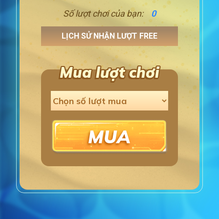
Số lượt chơi của bạn:
0
LỊCH SỬ NHẬN LƯỢT FREE
Mua lượt chơi
MUA