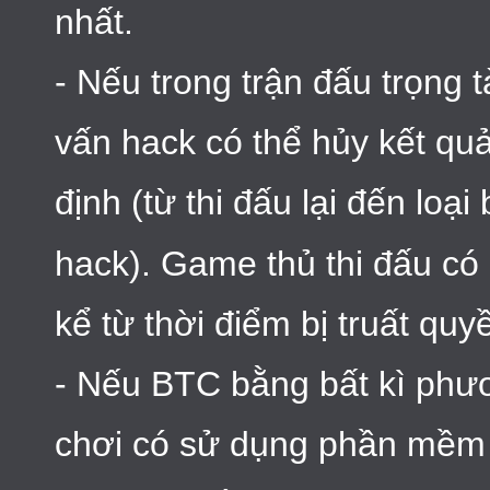
nhất.
- Nếu trong trận đấu trọng t
vấn hack có thể hủy kết quả
định (từ thi đấu lại đến loại
hack). Game thủ thi đấu có
kể từ thời điểm bị truất quy
- Nếu BTC bằng bất kì phư
chơi có sử dụng phần mềm 