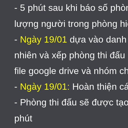
- 5 phút sau khi báo số phò
lượng người trong phòng hi
-
Ngày 19/01
dựa vào danh 
nhiên và xếp phòng thi đấu
file google drive và n
-
Ngày 19/01:
Hoàn thiện c
- Phòng thi đấu sẽ được tạo
phút