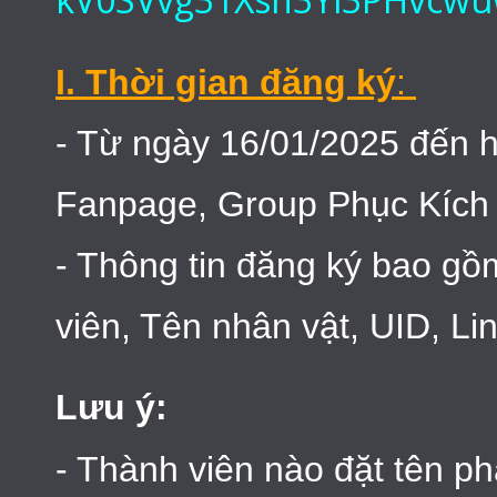
I. Thời gian đăng ký
:
- Từ ngày 16/01/2025 đến h
Fanpage, Group Phục Kích
- Thông tin đăng ký bao gồ
viên, Tên nhân vật, UID, L
Lưu ý:
- Thành viên nào đặt tên 