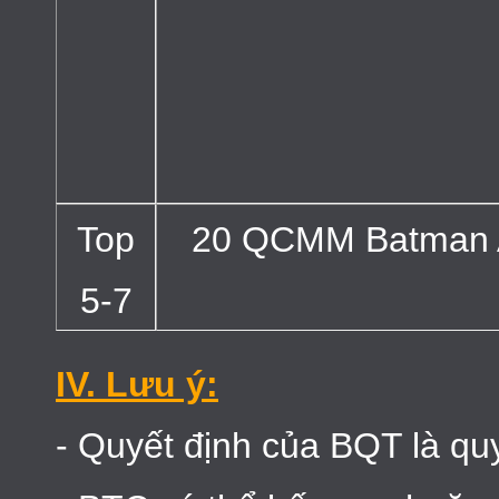
Top
20 QCMM Batman A 
5-7
IV. Lưu ý:
- Quyết định của BQT là qu