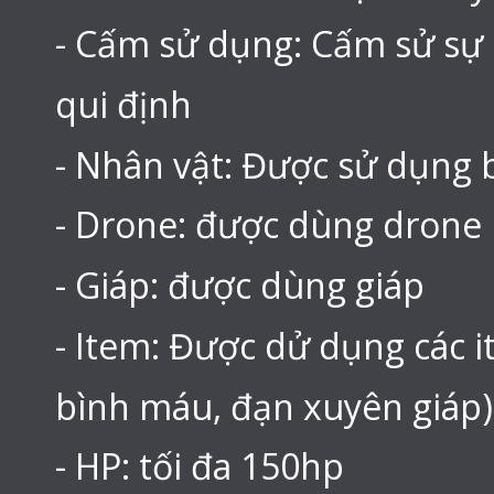
- Cấm sử dụng: Cấm sử sự c
qui định
- Nhân vật: Được sử dụng 
- Drone: được dùng drone
- Giáp: được dùng giáp
- Item: Được dử dụng các i
bình máu, đạn xuyên giáp)
- HP: tối đa 150hp