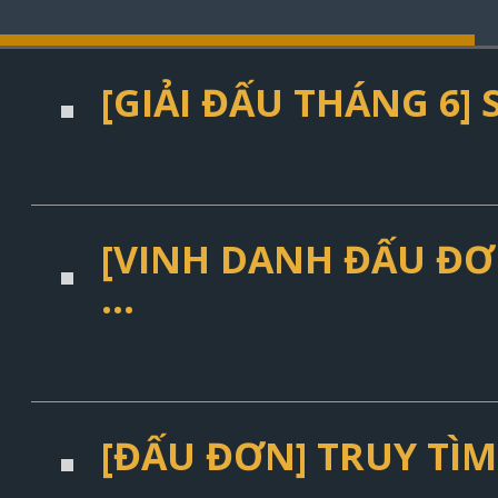
[GIẢI ĐẤU THÁNG 6] S
[VINH DANH ĐẤU ĐƠ
...
[ĐẤU ĐƠN] TRUY TÌM