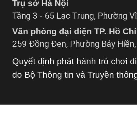
Trụ sở Hà Nội
Tầng 3 - 65 Lạc Trung, Phường Vĩ
Văn phòng đại diện TP. Hồ Ch
259 Đồng Đen, Phường Bảy Hiền, 
Quyết định phát hành trò chơi 
do Bộ Thông tin và Truyền thôn