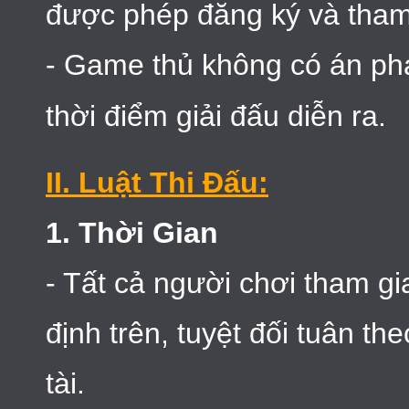
được phép đăng ký và tham 
- Game thủ không có án phạt
thời điểm giải đấu diễn ra.
II. Luật Thi Đấu:
1. Thời Gian
- Tất cả người chơi tham gi
định trên, tuyệt đối tuân t
tài.