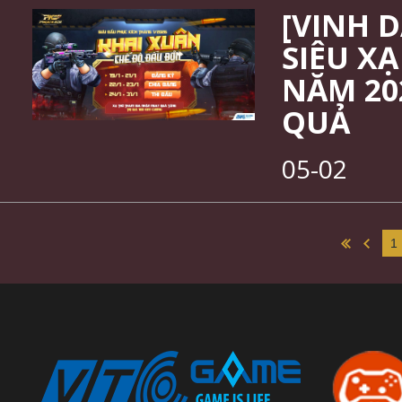
[VINH 
SIÊU XẠ
NĂM 20
QUẢ
05-02
1