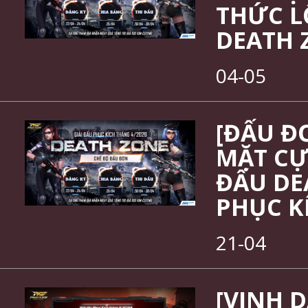
THỨC LỘ
DEATH 
04-05
[ĐẤU Đ
MẶT CỰC
ĐẤU DE
PHỤC K
21-04
[VINH 