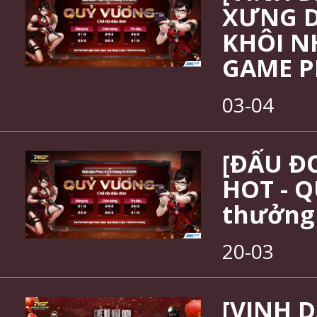
XƯNG D
KHÔI N
GAME P
03-04
[ĐẤU ĐƠ
HOT - Q
thưởng 
20-03
[VINH 