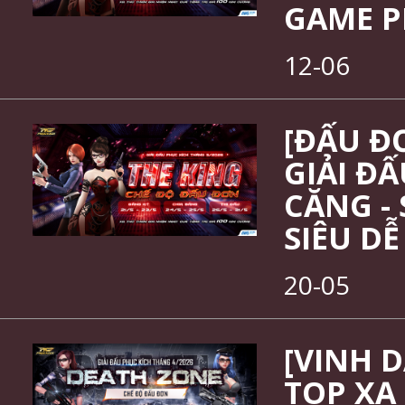
GAME P
12-06
[ĐẤU Đ
GIẢI Đ
CĂNG -
SIÊU D
20-05
[VINH 
TOP XẠ