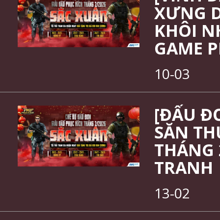
XƯNG D
KHÔI N
GAME P
10-03
[ĐẤU Đ
SĂN TH
THÁNG 
TRANH
13-02