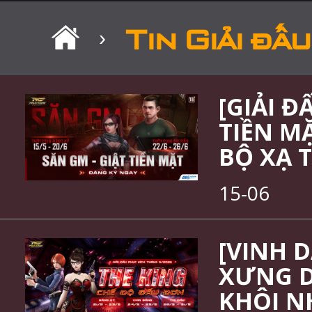
Tin Giải đấu
›
[GIẢI Đ
TIỀN M
BỘ XẠ 
15-06
[VINH 
XƯNG D
KHÔI N