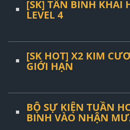
[SK] TÂN BINH KHAI
LEVEL 4
[SK HOT] X2 KIM C
GIỚI HẠN
BỘ SỰ KIỆN TUẦN HO
BINH VÀO NHẬN MƯ