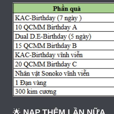
🌟
NẠP THÊM LẦN NỮA