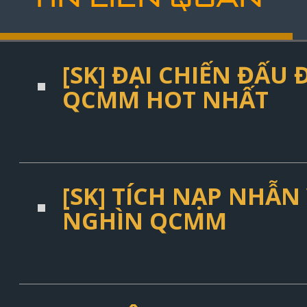
[SK] ĐẠI CHIẾN ĐẤ
QCMM HOT NHẤT
[SK] TÍCH NẠP NHẪN 
NGHÌN QCMM