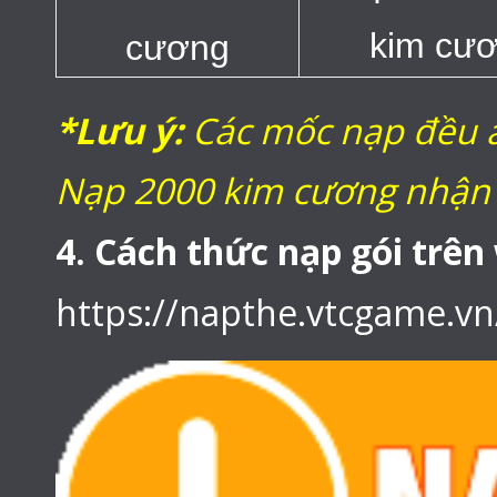
kim cư
cương
*Lưu ý:
Các mốc nạp đều 
Nạp 2000 kim cương nhận 
4. Cách thức nạp gói trên
https://napthe.vtcgame.v