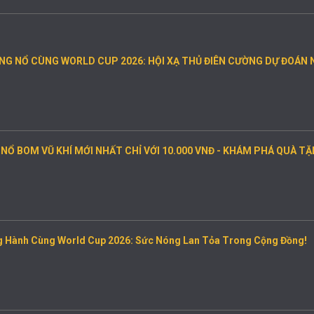
NG NỔ CÙNG WORLD CUP 2026: HỘI XẠ THỦ ĐIÊN CƯỜNG DỰ ĐOÁN
 NỔ BOM VŨ KHÍ MỚI NHẤT CHỈ VỚI 10.000 VNĐ - KHÁM PHÁ QUÀ 
g Hành Cùng World Cup 2026: Sức Nóng Lan Tỏa Trong Cộng Đồng!