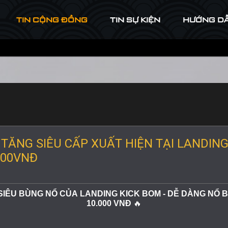
TIN CỘNG ĐỒNG
TIN SỰ KIỆN
HƯỚNG D
TĂNG SIÊU CẤP XUẤT HIỆN TẠI LANDING
.000VNĐ
IÊU BÙNG NỔ CỦA LANDING KICK BOM - DỄ DÀNG NỔ BO
🔥
10.000 VNĐ