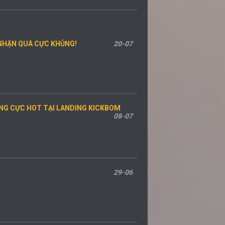
 NHẬN QUÀ CỰC KHỦNG!
20-07
TẶNG CỰC HOT TẠI LANDING KICKBOM
08-07
29-06