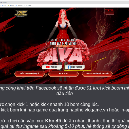
g công khai trên Facebook sẽ nhận được 01 lượt kick boom miễ
đầu tiên
ợc chọn kick 1 hoặc kick nhanh 10 bom cùng lúc.
t kick bom khi nạp game qua trang
napthe.vtcgame.vn
hoặc in-a
gười chơi cần vào mục
Kho đồ
để ấn nhận, thành công thì quà 
uà tại thư ingame sau khoảng 5-10 phút, hệ thống sẽ tự động 