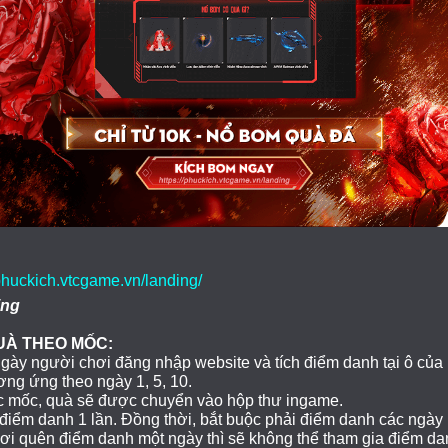
/phuckich.vtcgame.vn/landing/
ing
UÀ THEO MỐC:
ngày người chơi đăng nhập website và tích điểm danh tại ô của 
ng ứng theo ngày 1, 5, 10.
c mốc, quà sẽ được chuyển vào hộp thư ingame.
ể điểm danh 1 lần. Đồng thời, bắt buộc phải điểm danh các ngày l
i quên điểm danh một ngày thì sẽ không thể tham gia điểm dan