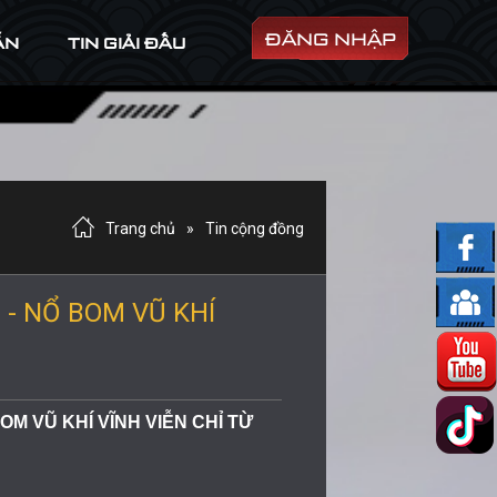
ĐĂNG NHẬP
ẪN
TIN GIẢI ĐẤU
Trang chủ
»
Tin cộng đồng
 - NỔ BOM VŨ KHÍ
M VŨ KHÍ VĨNH VIỄN CHỈ TỪ