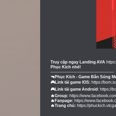
Truy cập ngay Landing AVA
https
Phục Kích nhé!
-------------------------------------------------
🔫Phục Kích - Game Bắn Súng Mo
🎮Link tải game IOS:
https://bom.s
🎮Link tải game Android
:
https://
🔥Group:
https://www.facebook.co
🔥Fanpage:
https://www.facebook
🔥Trang chủ:
https://phuckich.vtcg