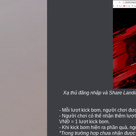
Xạ thủ đăng nhập và Share Landin
- Mỗi lượt kick bom, người chơi đư
- Người chơi có thể nhận thêm lượ
VNĐ = 1 lượt kick bom.
- Khi kick bom hiện ra phần quà, n
*Trong trường hợp chưa nhận được q