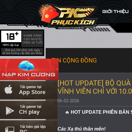
GIỚI THIỆU
TIN CỘNG ĐỒNG
[HOT UPDATE] BỘ QUÀ 
VĨNH VIỄN CHỈ VỚI 10
06-02-2026
🔥
HOT UPDATE PHIÊN BẢN S
Các Xạ thủ thân mến!