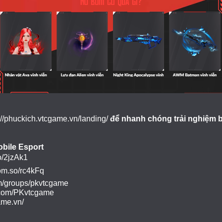
://phuckich.vtcgame.vn/landing/
để nhanh chóng trải nghiệm bộ
bile Esport
o/2jzAk1
bom.so/rc4kFq
m/groups/pkvtcgame
.com/PKvtcgame
ame.vn/