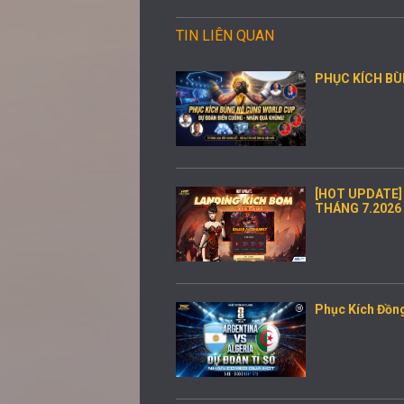
TIN LIÊN QUAN
PHỤC KÍCH BÙ
[HOT UPDATE]
THÁNG 7.2026
Phục Kích Đồn