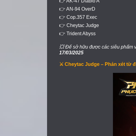
👉 AK-47 Diablo A
👉 AN-94 OverD
👉 Cop.357 Exec
👉 Cheytac Judge
👉 Trident Abyss
💥 Để sở hữu được các siêu phẩm vũ
17/03/2025
⚔️ Cheytac Judge – Phán xét từ đ