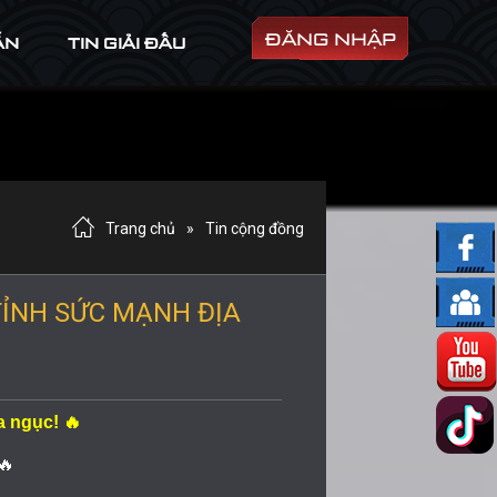
ĐĂNG NHẬP
ẪN
TIN GIẢI ĐẤU
Trang chủ
»
Tin cộng đồng
TỈNH SỨC MẠNH ĐỊA
a ngục!
🔥
🔥