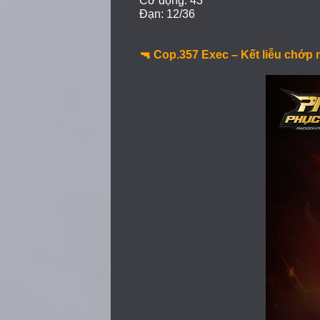
Cơ động: 43
Đạn: 12/36
🔫 Cop.357 Exec – Kết liễu chớp