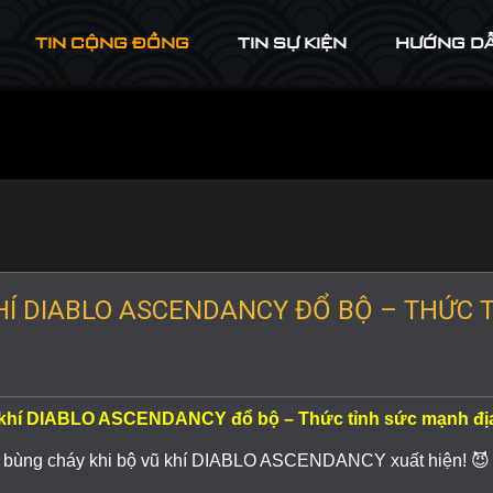
TIN CỘNG ĐỒNG
TIN SỰ KIỆN
HƯỚNG D
HÍ DIABLO ASCENDANCY ĐỔ BỘ – THỨC 
 khí DIABLO ASCENDANCY đổ bộ – Thức tỉnh sức mạnh đị
c bùng cháy khi bộ vũ khí DIABLO ASCENDANCY xuất hiện! 😈