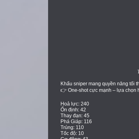
Khẩu sniper mang quyền năng tối th
👉 One-shot cực mạnh – lựa chọn ho
Hoả lực: 240
Ổn định: 42
Thay đạn: 45
Phá Giáp: 116
Trúng: 110
Tốc độ: 10