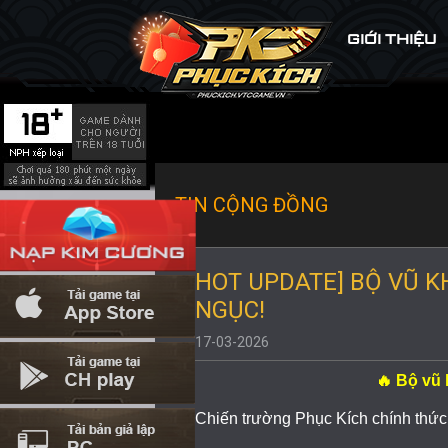
GIỚI THIỆU
TIN CỘNG ĐỒNG
HOT UPDATE] BỘ VŨ K
NGỤC!
17-03-2026
🔥 Bộ vũ
Chiến trường Phục Kích chính thứ