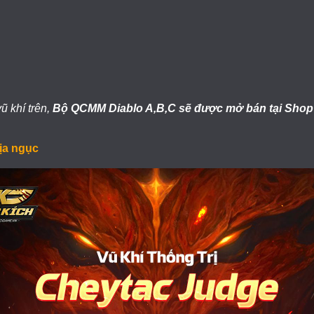
 khí trên,
Bộ
QCMM Diablo A,B,C sẽ được mở bán tại Shop
ịa ngục