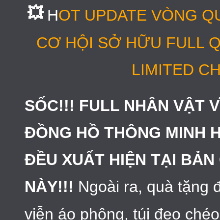
💥
H
OT UPDATE VÒNG QU
CƠ HỘI SỞ HỮU FULL Q
LIMITED CH
SỐC!!! FULL NHÂN VẬT V
ĐỒNG HỒ THÔNG MINH HU
ĐỀU XUẤT HIỆN TẠI BẢ
NÀY!!!
Ngoài ra, quà tặng 
viễn áo phông, túi đeo chéo